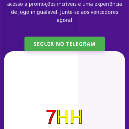
acesso a promoções incríveis e uma experiência
de jogo inigualável. Junte-se aos vencedores
agora!
SEGUIR NO TELEGRAM