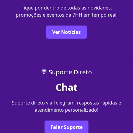
Fique por dentro de todas as novidades,
promoções e eventos da 7HH em tempo real!
Ver Notícias
💬 Suporte Direto
Chat
Suporte direto via Telegram, respostas rápidas e
atendimento personalizado!
Falar Suporte