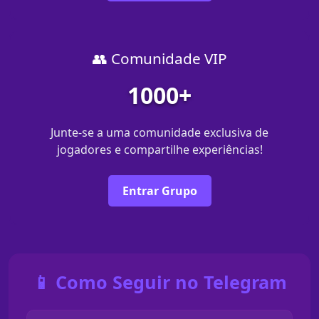
👥 Comunidade VIP
1000+
Junte-se a uma comunidade exclusiva de
jogadores e compartilhe experiências!
Entrar Grupo
📱 Como Seguir no Telegram