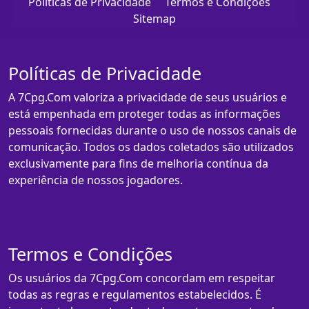
Políticas de Privacidade
Termos e Condições
Sitemap
Políticas de Privacidade
A 7Cpg.Com valoriza a privacidade de seus usuários e
está empenhada em proteger todas as informações
pessoais fornecidas durante o uso de nossos canais de
comunicação. Todos os dados coletados são utilizados
exclusivamente para fins de melhoria contínua da
experiência de nossos jogadores.
Termos e Condições
Os usuários da 7Cpg.Com concordam em respeitar
todas as regras e regulamentos estabelecidos. É