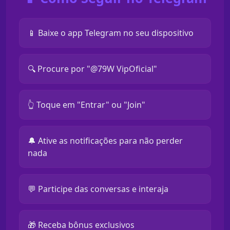
📱 Baixe o app Telegram no seu dispositivo
🔍 Procure por "@79W VipOficial"
👆 Toque em "Entrar" ou "Join"
🔔 Ative as notificações para não perder
nada
💬 Participe das conversas e interaja
🎁 Receba bônus exclusivos