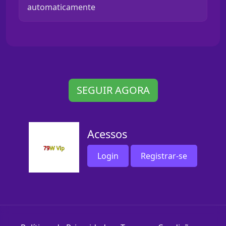
automaticamente
SEGUIR AGORA
Acessos
Login
Registrar-se