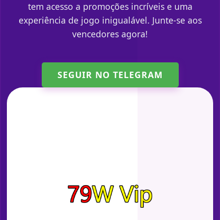
tem acesso a promoções incríveis e uma
experiência de jogo inigualável. Junte-se aos
vencedores agora!
SEGUIR NO TELEGRAM