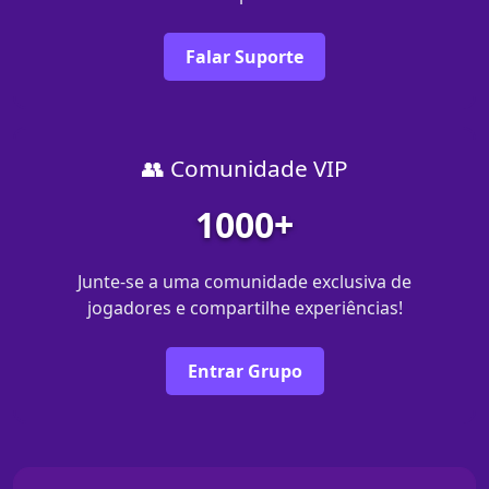
Falar Suporte
👥 Comunidade VIP
1000+
Junte-se a uma comunidade exclusiva de
jogadores e compartilhe experiências!
Entrar Grupo