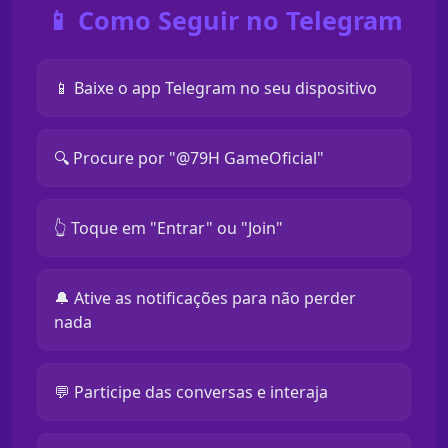
📱 Como Seguir no Telegram
📱 Baixe o app Telegram no seu dispositivo
🔍 Procure por "@79H GameOficial"
👆 Toque em "Entrar" ou "Join"
🔔 Ative as notificações para não perder
nada
💬 Participe das conversas e interaja