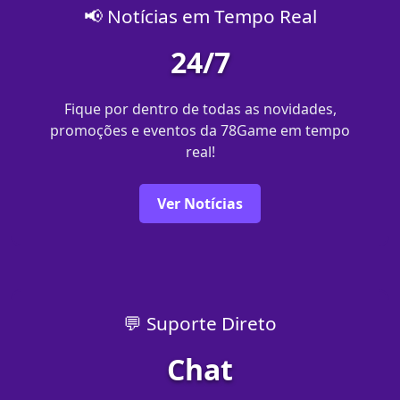
📢 Notícias em Tempo Real
24/7
Fique por dentro de todas as novidades,
promoções e eventos da 78Game em tempo
real!
Ver Notícias
💬 Suporte Direto
Chat