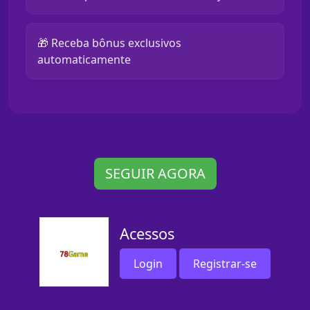
🎁 Receba bônus exclusivos
automaticamente
SEGUIR AGORA
Acessos
Login
Registrar-se