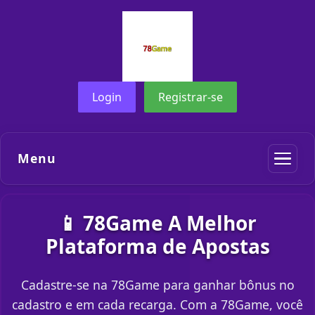
Login
Registrar-se
Menu
📱 78Game A Melhor
Plataforma de Apostas
Cadastre-se na 78Game para ganhar bônus no
cadastro e em cada recarga. Com a 78Game, você