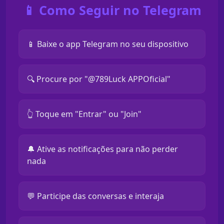
📱 Como Seguir no Telegram
📱 Baixe o app Telegram no seu dispositivo
🔍 Procure por "@789Luck APPOficial"
👆 Toque em "Entrar" ou "Join"
🔔 Ative as notificações para não perder
nada
💬 Participe das conversas e interaja