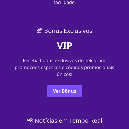
facilidade.
🎁 Bônus Exclusivos
VIP
Receba bônus exclusivos do Telegram,
promoções especiais e códigos promocionais
únicos!
Ver Bônus
📢 Notícias em Tempo Real