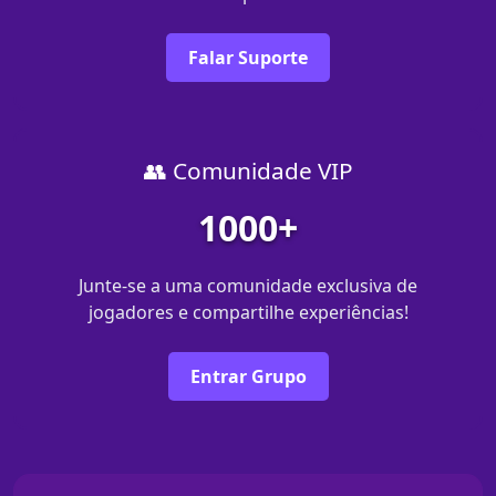
Falar Suporte
👥 Comunidade VIP
1000+
Junte-se a uma comunidade exclusiva de
jogadores e compartilhe experiências!
Entrar Grupo