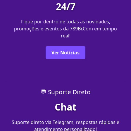
24/7
Fique por dentro de todas as novidades,
promoções e eventos da 789Br.Com em tempo
real!
Ver Notícias
💬 Suporte Direto
Chat
Suporte direto via Telegram, respostas rápidas e
atendimento personalizado!