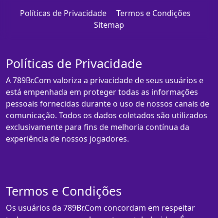
Políticas de Privacidade
Termos e Condições
Sitemap
Políticas de Privacidade
A 789Br.Com valoriza a privacidade de seus usuários e
está empenhada em proteger todas as informações
pessoais fornecidas durante o uso de nossos canais de
comunicação. Todos os dados coletados são utilizados
exclusivamente para fins de melhoria contínua da
experiência de nossos jogadores.
Termos e Condições
Os usuários da 789Br.Com concordam em respeitar