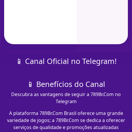
📱 Canal Oficial no Telegram!
📱 Benefícios do Canal
Descubra as vantagens de seguir a 789Br.Com no
Telegram
A plataforma 789Br.Com Brasil oferece uma grande
variedade de jogos; a 789Br.Com se dedica a oferecer
serviços de qualidade e promoções atualizadas