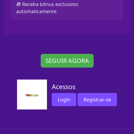
🎁 Receba bônus exclusivos
automaticamente
SEGUIR AGORA
Acessos
Login
Registrar-se