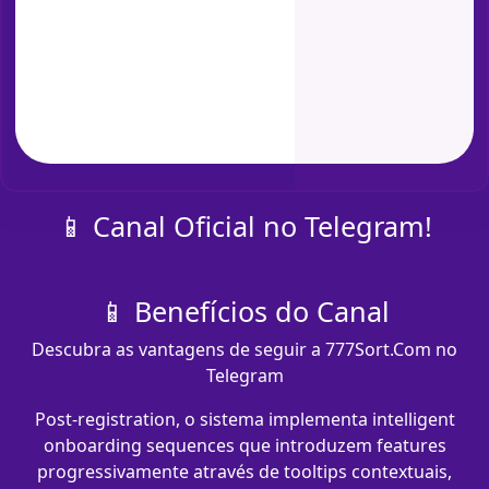
📱 Canal Oficial no Telegram!
📱 Benefícios do Canal
Descubra as vantagens de seguir a 777Sort.Com no
Telegram
Post-registration, o sistema implementa intelligent
onboarding sequences que introduzem features
progressivamente através de tooltips contextuais,