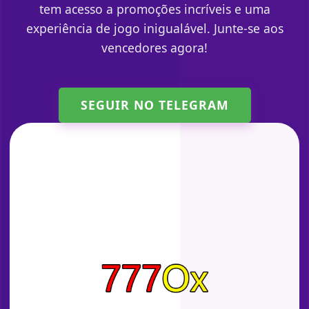
tem acesso a promoções incríveis e uma
experiência de jogo inigualável. Junte-se aos
vencedores agora!
SEGUIR NO TELEGRAM