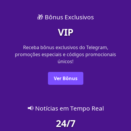
🎁 Bônus Exclusivos
VIP
Receba bônus exclusivos do Telegram,
promoções especiais e códigos promocionais
únicos!
Ver Bônus
📢 Notícias em Tempo Real
24/7