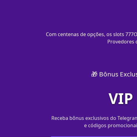
Com centenas de opções, os slots 777O.
Provedores c
🎁 Bônus Exclu
VIP
Receba bônus exclusivos do Telegra
e códigos promocionai