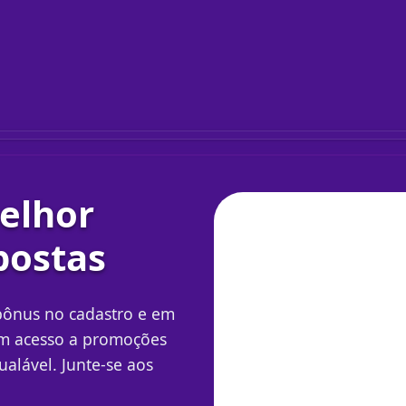
elhor
postas
bônus no cadastro e em
em acesso a promoções
ualável. Junte-se aos