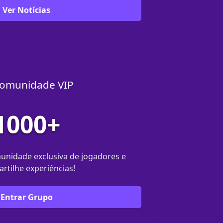
Ver Notícias
Comunidade VIP
1000+
unidade exclusiva de jogadores e
rtilhe experiências!
Entrar Grupo