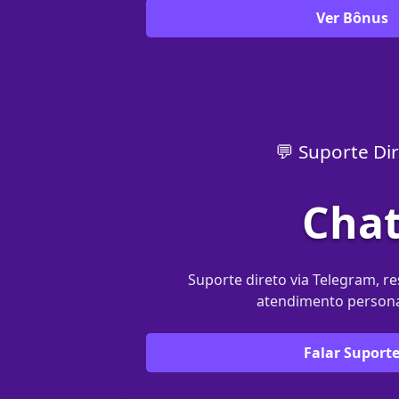
Ver Bônus
💬 Suporte Di
Cha
Suporte direto via Telegram, r
atendimento persona
Falar Suport