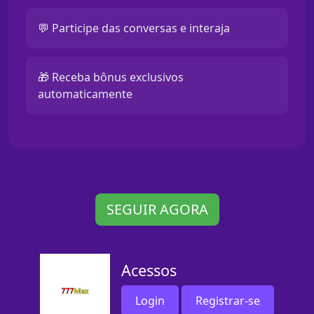
💬 Participe das conversas e interaja
🎁 Receba bônus exclusivos
automaticamente
SEGUIR AGORA
Acessos
Login
Registrar-se