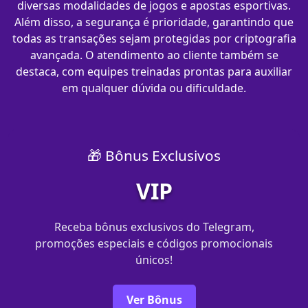
diversas modalidades de jogos e apostas esportivas.
Além disso, a segurança é prioridade, garantindo que
todas as transações sejam protegidas por criptografia
avançada. O atendimento ao cliente também se
destaca, com equipes treinadas prontas para auxiliar
em qualquer dúvida ou dificuldade.
🎁 Bônus Exclusivos
VIP
Receba bônus exclusivos do Telegram,
promoções especiais e códigos promocionais
únicos!
Ver Bônus