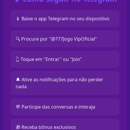
📱 Baixe o app Telegram no seu dispositivo
🔍 Procure por "@777Jogo VipOficial"
👆 Toque em "Entrar" ou "Join"
🔔 Ative as notificações para não perder
nada
💬 Participe das conversas e interaja
🎁 Receba bônus exclusivos