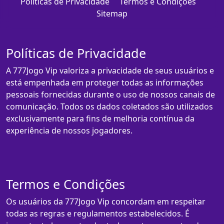
Políticas de Privacidade
Termos e Condições
Sitemap
Políticas de Privacidade
A 777Jogo Vip valoriza a privacidade de seus usuários e
está empenhada em proteger todas as informações
pessoais fornecidas durante o uso de nossos canais de
comunicação. Todos os dados coletados são utilizados
exclusivamente para fins de melhoria contínua da
experiência de nossos jogadores.
Termos e Condições
Os usuários da 777Jogo Vip concordam em respeitar
todas as regras e regulamentos estabelecidos. É