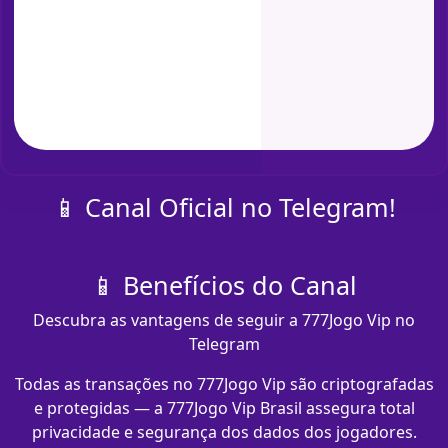
📱 Canal Oficial no Telegram!
📱 Benefícios do Canal
Descubra as vantagens de seguir a 777Jogo Vip no
Telegram
Todas as transações no 777Jogo Vip são criptografadas
e protegidas — a 777Jogo Vip Brasil assegura total
privacidade e segurança dos dados dos jogadores.