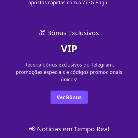
apostas rápidas com a 777G Paga .
🎁 Bônus Exclusivos
VIP
Receba bônus exclusivos do Telegram,
promoções especiais e códigos promocionais
únicos!
Ver Bônus
📢 Notícias em Tempo Real