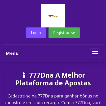
Login
Registrar-se
Menu
📱 777Dna A Melhor
Plataforma de Apostas
Cadastre-se na 777Dna para ganhar bônus no
cadastro e em cada recarga. Com a 777Dna, você