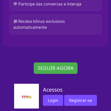
💬 Participe das conversas e interaja
🎁 Receba bônus exclusivos
automaticamente
SEGUIR AGORA
Acessos
Login
Registrar-se