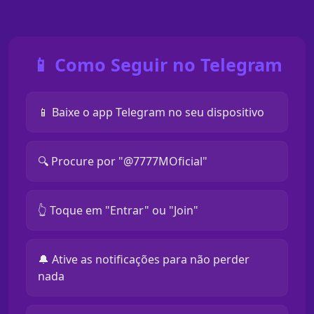
📱 Como Seguir no Telegram
📱 Baixe o app Telegram no seu dispositivo
🔍 Procure por "@7777MOficial"
👆 Toque em "Entrar" ou "Join"
🔔 Ative as notificações para não perder
nada