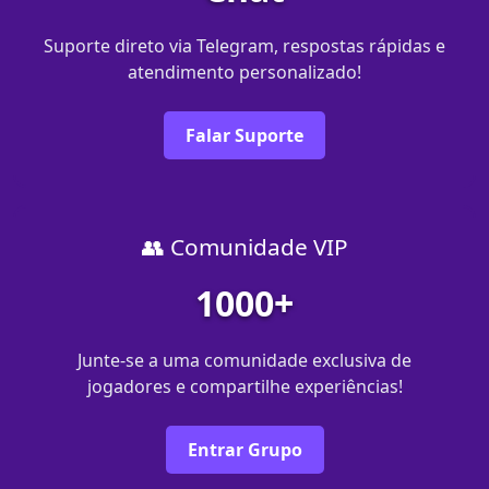
Suporte direto via Telegram, respostas rápidas e
atendimento personalizado!
Falar Suporte
👥 Comunidade VIP
1000+
Junte-se a uma comunidade exclusiva de
jogadores e compartilhe experiências!
Entrar Grupo