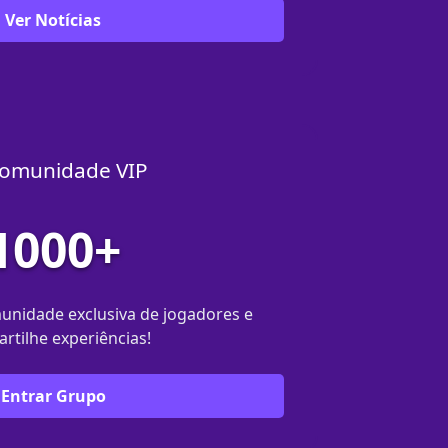
Ver Notícias
Comunidade VIP
1000+
unidade exclusiva de jogadores e
rtilhe experiências!
Entrar Grupo