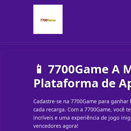
📱 7700Game A 
Plataforma de A
Cadastre-se na 7700Game para ganhar 
cada recarga. Com a 7700Game, você t
incríveis e uma experiência de jogo inig
vencedores agora!