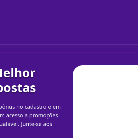
Melhor
postas
bônus no cadastro e em
em acesso a promoções
ualável. Junte-se aos