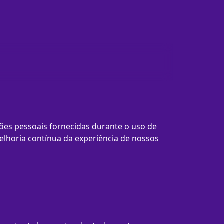
ões pessoais fornecidas durante o uso de
elhoria contínua da experiência de nossos