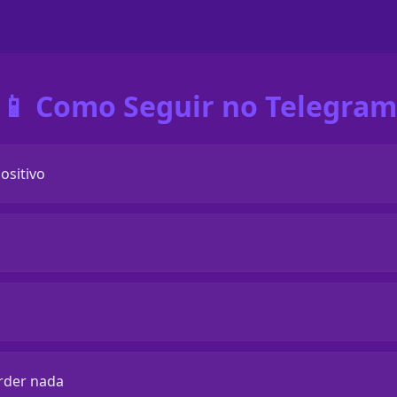
📱 Como Seguir no Telegram
ositivo
erder nada