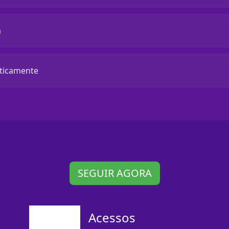
a
aticamente
SEGUIR AGORA
Acessos