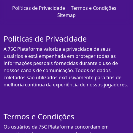
Políticas de Privacidade
Termos e Condições
Sitemap
Políticas de Privacidade
A 75C Plataforma valoriza a privacidade de seus
usuários e está empenhada em proteger todas as
informações pessoais fornecidas durante o uso de
nossos canais de comunicação. Todos os dados
coletados são utilizados exclusivamente para fins de
melhoria contínua da experiência de nossos jogadores.
Termos e Condições
Os usuários da 75C Plataforma concordam em