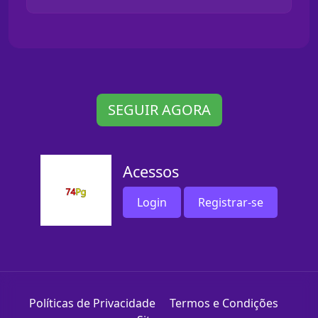
SEGUIR AGORA
Acessos
Login
Registrar-se
Políticas de Privacidade
Termos e Condições