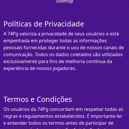
Sitemap
Políticas de Privacidade
A 74Pg valoriza a privacidade de seus usuários e está
empenhada em proteger todas as informações
pessoais fornecidas durante o uso de nossos canais de
comunicação. Todos os dados coletados são utilizados
exclusivamente para fins de melhoria contínua da
experiência de nossos jogadores.
Termos e Condições
Os usuários da 74Pg concordam em respeitar todas as
regras e regulamentos estabelecidos. É importante ler
e entender todos os termos antes de participar de