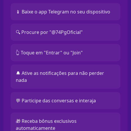
📱 Baixe o app Telegram no seu dispositivo
🔍 Procure por "@74PgOficial"
👆 Toque em "Entrar" ou "Join"
🔔 Ative as notificações para não perder
nada
💬 Participe das conversas e interaja
🎁 Receba bônus exclusivos
automaticamente