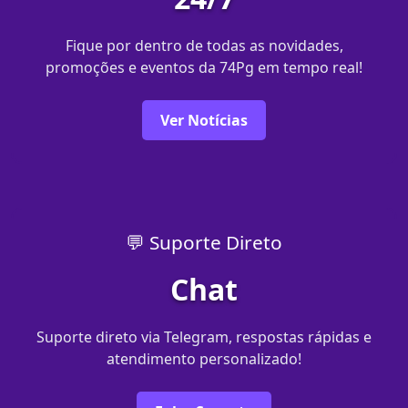
Fique por dentro de todas as novidades,
promoções e eventos da 74Pg em tempo real!
Ver Notícias
💬 Suporte Direto
Chat
Suporte direto via Telegram, respostas rápidas e
atendimento personalizado!