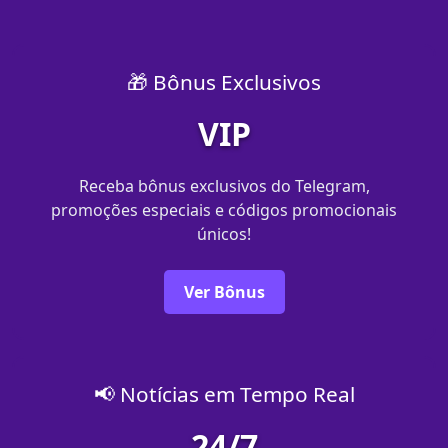
🎁 Bônus Exclusivos
VIP
Receba bônus exclusivos do Telegram,
promoções especiais e códigos promocionais
únicos!
Ver Bônus
📢 Notícias em Tempo Real
24/7