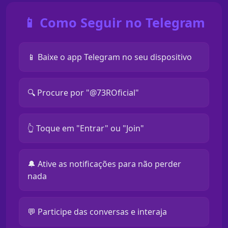
📱 Como Seguir no Telegram
📱 Baixe o app Telegram no seu dispositivo
🔍 Procure por "@73ROficial"
👆 Toque em "Entrar" ou "Join"
🔔 Ative as notificações para não perder
nada
💬 Participe das conversas e interaja