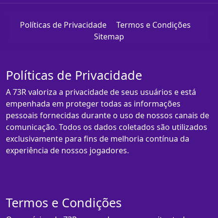
Políticas de Privacidade
Termos e Condições
Sitemap
Políticas de Privacidade
A 73R valoriza a privacidade de seus usuários e está
empenhada em proteger todas as informações
pessoais fornecidas durante o uso de nossos canais de
comunicação. Todos os dados coletados são utilizados
exclusivamente para fins de melhoria contínua da
experiência de nossos jogadores.
Termos e Condições