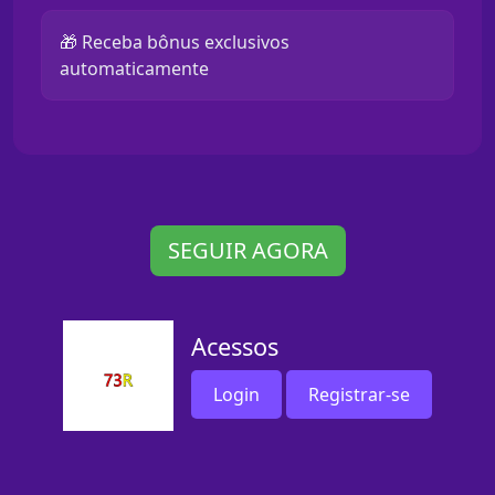
🎁 Receba bônus exclusivos
automaticamente
SEGUIR AGORA
Acessos
Login
Registrar-se