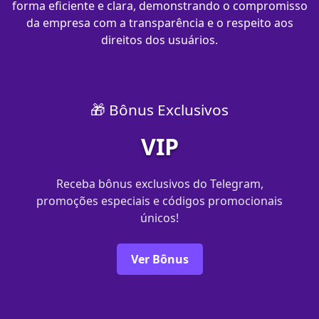
forma eficiente e clara, demonstrando o compromisso
da empresa com a transparência e o respeito aos
direitos dos usuários.
🎁 Bônus Exclusivos
VIP
Receba bônus exclusivos do Telegram,
promoções especiais e códigos promocionais
únicos!
Ver Bônus