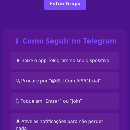
Entrar Grupo
📱 Como Seguir no Telegram
📱 Baixe o app Telegram no seu dispositivo
🔍 Procure por "@68U Com APPOficial"
👆 Toque em "Entrar" ou "Join"
🔔 Ative as notificações para não perder
nada