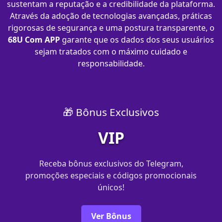
sustentam a reputação e a credibilidade da plataforma.
Através da adoção de tecnologias avançadas, práticas
rigorosas de segurança e uma postura transparente, o
68U Com APP
garante que os dados dos seus usuários
sejam tratados com o máximo cuidado e
responsabilidade.
🎁 Bônus Exclusivos
VIP
Receba bônus exclusivos do Telegram,
promoções especiais e códigos promocionais
únicos!
Ver Bônus