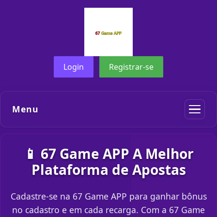
Login
Registrar-se
Menu
📱 67 Game APP A Melhor
Plataforma de Apostas
Cadastre-se na 67 Game APP para ganhar bônus
no cadastro e em cada recarga. Com a 67 Game