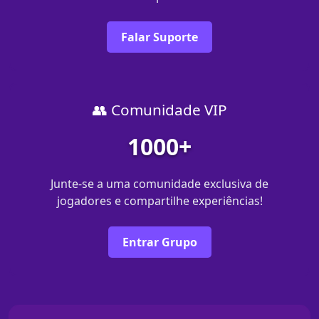
Falar Suporte
👥 Comunidade VIP
1000+
Junte-se a uma comunidade exclusiva de
jogadores e compartilhe experiências!
Entrar Grupo