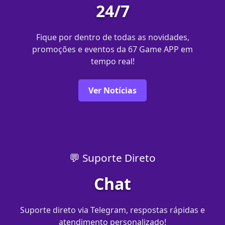
24/7
Fique por dentro de todas as novidades,
promoções e eventos da 67 Game APP em
tempo real!
Ver Notícias
💬 Suporte Direto
Chat
Suporte direto via Telegram, respostas rápidas e
atendimento personalizado!