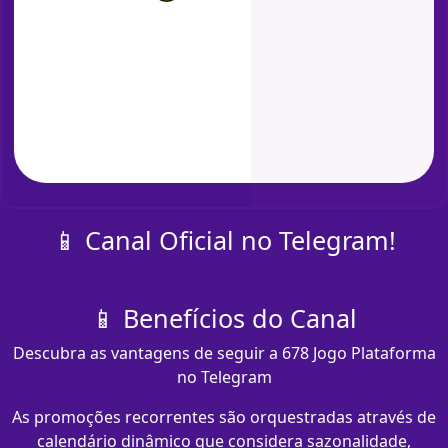
📱 Canal Oficial no Telegram!
📱 Benefícios do Canal
Descubra as vantagens de seguir a 678 Jogo Plataforma
no Telegram
As promoções recorrentes são orquestradas através de
calendário dinâmico que considera sazonalidade,