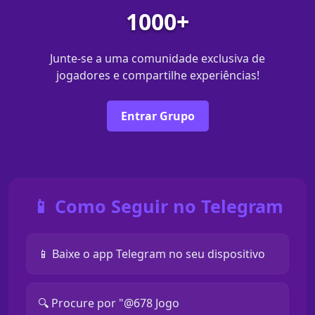
1000+
Junte-se a uma comunidade exclusiva de
jogadores e compartilhe experiências!
Entrar Grupo
📱 Como Seguir no Telegram
📱 Baixe o app Telegram no seu dispositivo
🔍 Procure por "@678 Jogo