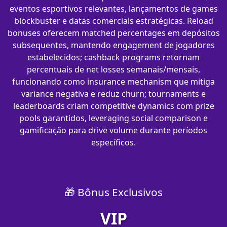
eventos esportivos relevantes, lançamentos de games
blockbuster e datas comerciais estratégicas. Reload
bonuses oferecem matched percentages em depósitos
subsequentes, mantendo engagement de jogadores
estabelecidos; cashback programs retornam
percentuais de net losses semanais/mensais,
funcionando como insurance mechanism que mitiga
variance negativa e reduz churn; tournaments e
leaderboards criam competitive dynamics com prize
pools garantidos, leveraging social comparison e
gamificação para drive volume durante períodos
específicos.
🎁 Bônus Exclusivos
VIP