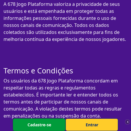
A 678 Jogo Plataforma valoriza a privacidade de seus
usuários e está empenhada em proteger todas as
informações pessoais fornecidas durante o uso de
nossos canais de comunicação. Todos os dados
coletados são utilizados exclusivamente para fins de
melhoria contínua da experiência de nossos jogadores.
Termos e Condições
Os usuários da 678 Jogo Plataforma concordam em
respeitar todas as regras e regulamentos
estabelecidos. É importante ler e entender todos os
termos antes de participar de nossos canais de
comunicação. A violação destes termos pode resultar
em penalizações ou na suspensão da conta.
X
Cadastre-se
Entrar