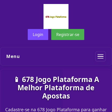
Login
Registrar-se
Menu
📱 678 Jogo Plataforma A
Melhor Plataforma de
Apostas
Cadastre-se na 678 Jogo Plataforma para ganhar