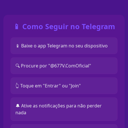
📱 Como Seguir no Telegram
📱 Baixe o app Telegram no seu dispositivo
🔍 Procure por "@677V.ComOficial"
👆 Toque em "Entrar" ou "Join"
🔔 Ative as notificações para não perder
nada