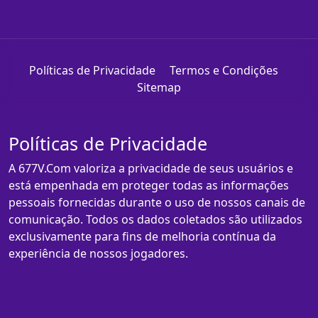
Políticas de Privacidade
Termos e Condições
Sitemap
Políticas de Privacidade
A 677V.Com valoriza a privacidade de seus usuários e
está empenhada em proteger todas as informações
pessoais fornecidas durante o uso de nossos canais de
comunicação. Todos os dados coletados são utilizados
exclusivamente para fins de melhoria contínua da
experiência de nossos jogadores.