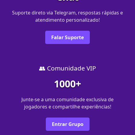
Suporte direto via Telegram, respostas rápidas e
atendimento personalizado!
Falar Suporte
👥 Comunidade VIP
1000+
Junte-se a uma comunidade exclusiva de
jogadores e compartilhe experiências!
Entrar Grupo