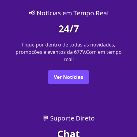
📢 Notícias em Tempo Real
24/7
Fique por dentro de todas as novidades,
promoções e eventos da 677V.Com em tempo
real!
Ver Notícias
💬 Suporte Direto
Chat