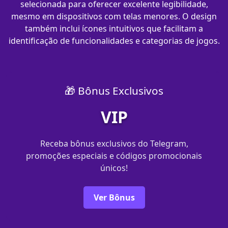
selecionada para oferecer excelente legibilidade,
mesmo em dispositivos com telas menores. O design
também inclui ícones intuitivos que facilitam a
identificação de funcionalidades e categorias de jogos.
🎁 Bônus Exclusivos
VIP
Receba bônus exclusivos do Telegram,
promoções especiais e códigos promocionais
únicos!
Ver Bônus