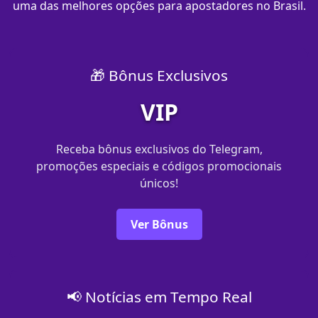
uma das melhores opções para apostadores no Brasil.
🎁 Bônus Exclusivos
VIP
Receba bônus exclusivos do Telegram,
promoções especiais e códigos promocionais
únicos!
Ver Bônus
📢 Notícias em Tempo Real