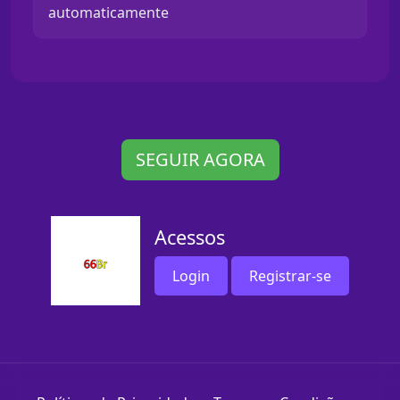
automaticamente
SEGUIR AGORA
Acessos
Login
Registrar-se