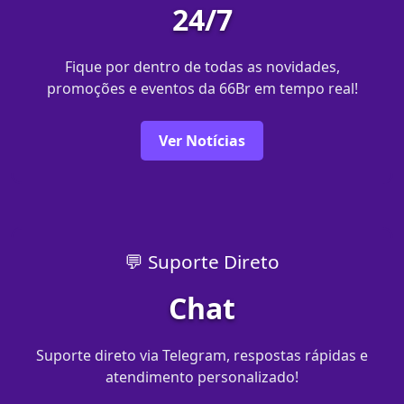
24/7
Fique por dentro de todas as novidades,
promoções e eventos da 66Br em tempo real!
Ver Notícias
💬 Suporte Direto
Chat
Suporte direto via Telegram, respostas rápidas e
atendimento personalizado!