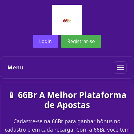
Login
Registrar-se
Menu
📱 66Br A Melhor Plataforma
de Apostas
Cadastre-se na 66Br para ganhar bônus no
cadastro e em cada recarga. Com a 66Br, você tem