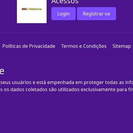
Acessos
Login
Registrar-se
Políticas de Privacidade
Termos e Condições
Sitemap
de
e seus usuários e está empenhada em proteger todas as in
 os dados coletados são utilizados exclusivamente para fi