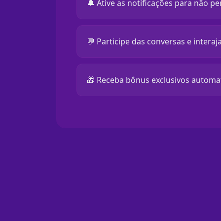
🔔 Ative as notificações para não p
💬 Participe das conversas e interaj
🎁 Receba bônus exclusivos autom