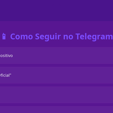
📱 Como Seguir no Telegram
ositivo
icial"