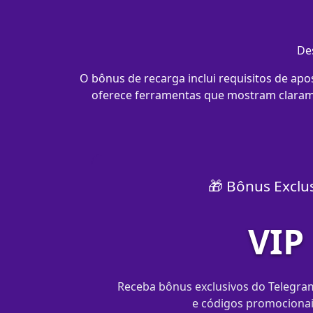
De
O bônus de recarga inclui requisitos de ap
oferece ferramentas que mostram claram
🎁 Bônus Exclu
VIP
Receba bônus exclusivos do Telegra
e códigos promocionai