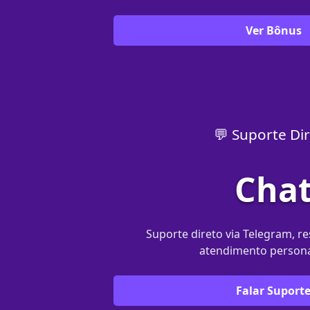
Ver Bônus
💬 Suporte Di
Cha
Suporte direto via Telegram, r
atendimento persona
Falar Suport