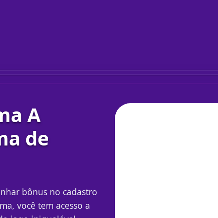
rma A
ma de
anhar bônus no cadastro
rma, você tem acesso a