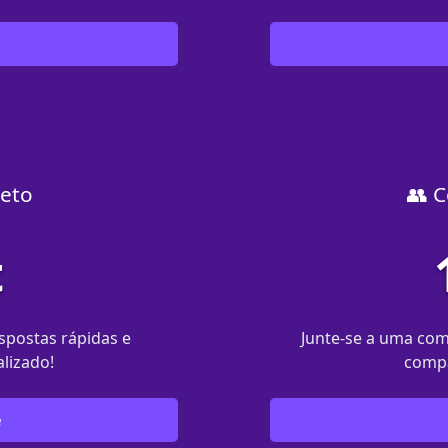
reto
👥 
t
espostas rápidas e
Junte-se a uma com
lizado!
compa
e