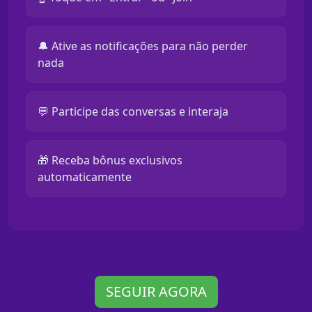
🔔 Ative as notificações para não perder
nada
💬 Participe das conversas e interaja
🎁 Receba bônus exclusivos
automaticamente
SEGUIR AGORA