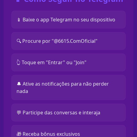
📱 Baixe o app Telegram no seu dispositivo
🔍 Procure por "@6615.ComOficial"
👆 Toque em "Entrar" ou "Join"
🔔 Ative as notificações para não perder
nada
💬 Participe das conversas e interaja
🎁 Receba bônus exclusivos