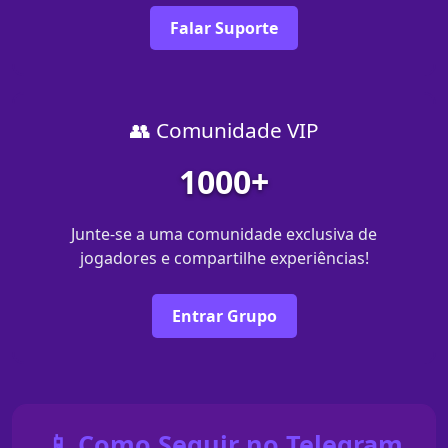
Falar Suporte
👥 Comunidade VIP
1000+
Junte-se a uma comunidade exclusiva de
jogadores e compartilhe experiências!
Entrar Grupo
📱 Como Seguir no Telegram