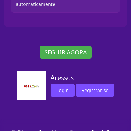
automaticamente
SEGUIR AGORA
Acessos
Login
Registrar-se