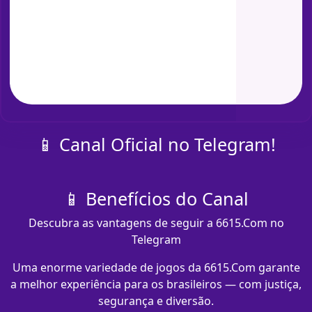
📱 Canal Oficial no Telegram!
📱 Benefícios do Canal
Descubra as vantagens de seguir a 6615.Com no
Telegram
Uma enorme variedade de jogos da 6615.Com garante
a melhor experiência para os brasileiros — com justiça,
segurança e diversão.