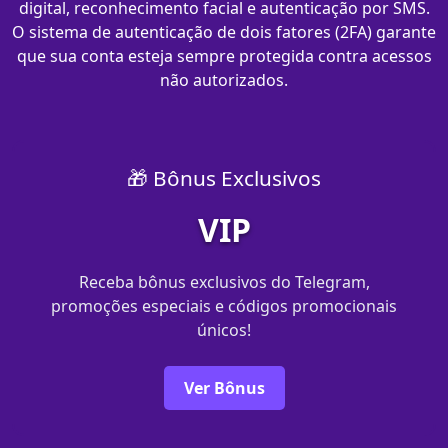
digital, reconhecimento facial e autenticação por SMS.
O sistema de autenticação de dois fatores (2FA) garante
que sua conta esteja sempre protegida contra acessos
não autorizados.
🎁 Bônus Exclusivos
VIP
Receba bônus exclusivos do Telegram,
promoções especiais e códigos promocionais
únicos!
Ver Bônus