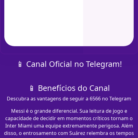
📱 Canal Oficial no Telegram!
📱 Benefícios do Canal
Descubra as vantagens de seguir a 6566 no Telegram
Messi é o grande diferencial. Sua leitura de jogo e
capacidade de decidir em momentos críticos tornam o
Inter Miami uma equipe extremamente perigosa. Além
disso, o entrosamento com Suárez relembra os tempos