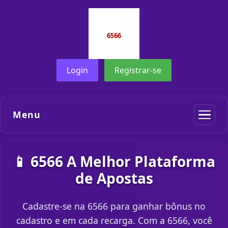
Login
Registrar-se
Menu
📱 6566 A Melhor Plataforma
de Apostas
Cadastre-se na 6566 para ganhar bônus no
cadastro e em cada recarga. Com a 6566, você