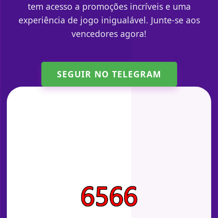
tem acesso a promoções incríveis e uma
experiência de jogo inigualável. Junte-se aos
vencedores agora!
SEGUIR NO TELEGRAM