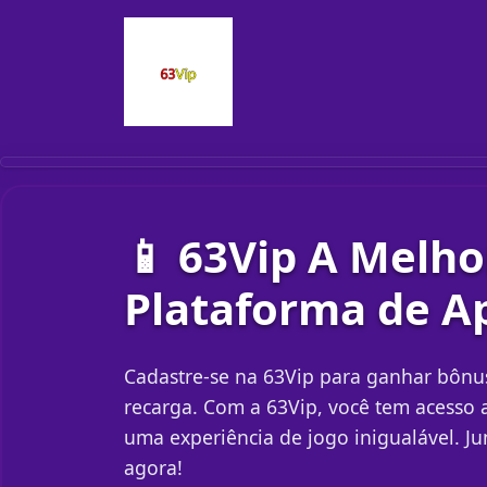
📱 63Vip A Melho
Plataforma de A
Cadastre-se na 63Vip para ganhar bônu
recarga. Com a 63Vip, você tem acesso 
uma experiência de jogo inigualável. J
agora!