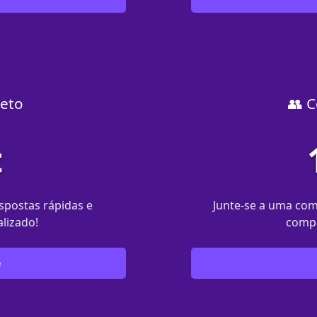
reto
👥 
t
espostas rápidas e
Junte-se a uma com
lizado!
compa
e