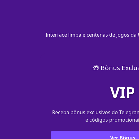
Interface limpa e centenas de jogos da
🎁 Bônus Exclu
VIP
Receba bônus exclusivos do Telegra
e códigos promocionai
Ver Bônus