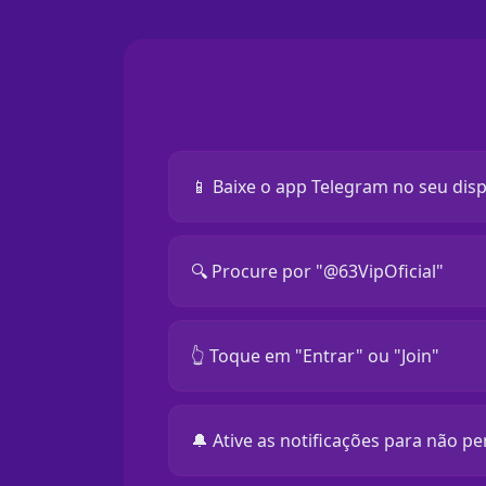
📱 Baixe o app Telegram no seu disp
🔍 Procure por "@63VipOficial"
👆 Toque em "Entrar" ou "Join"
🔔 Ative as notificações para não p