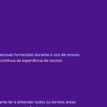
pessoais fornecidas durante o uso de nossos
 contínua da experiência de nossos
ante ler e entender todos os termos antes