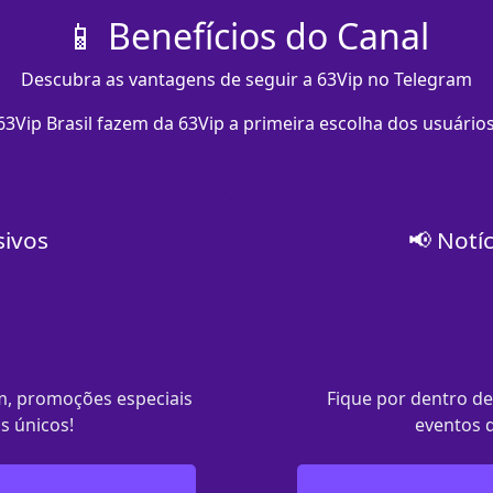
📱 Benefícios do Canal
Descubra as vantagens de seguir a 63Vip no Telegram
 63Vip Brasil fazem da 63Vip a primeira escolha dos usuári
sivos
📢 Notí
m, promoções especiais
Fique por dentro d
s únicos!
eventos 