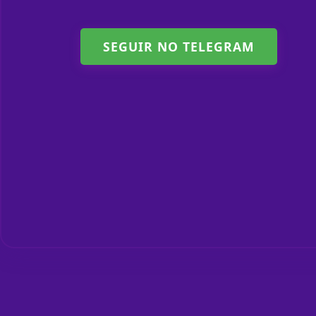
SEGUIR NO TELEGRAM