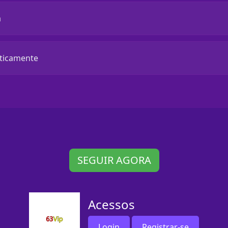
a
aticamente
SEGUIR AGORA
Acessos
Login
Registrar-se