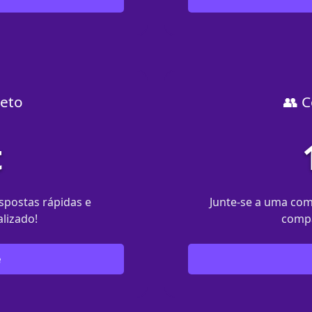
reto
👥 
t
espostas rápidas e
Junte-se a uma com
lizado!
compa
e