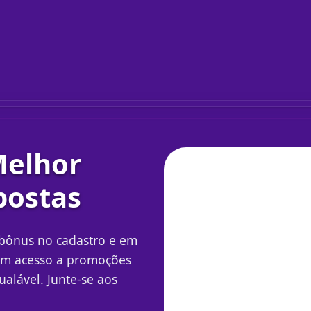
Melhor
postas
bônus no cadastro e em
em acesso a promoções
ualável. Junte-se aos