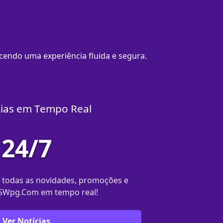
m
endo uma experiência fluida e segura.
cias em Tempo Real
24/7
e todas as novidades, promoções e
 5Wpg.Com em tempo real!
Ver Notícias