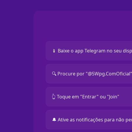
📱 Baixe o app Telegram no seu disp
🔍 Procure por "@5Wpg.ComOficial
👆 Toque em "Entrar" ou "Join"
🔔 Ative as notificações para não p