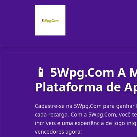
📱 5Wpg.Com A 
Plataforma de A
Cadastre-se na 5Wpg.Com para ganhar 
cada recarga. Com a 5Wpg.Com, você t
incríveis e uma experiência de jogo inig
vencedores agora!