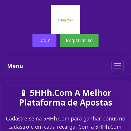
Login
Registrar-se
Menu
📱 5HHh.Com A Melhor
Plataforma de Apostas
Cadastre-se na 5HHh.Com para ganhar bônus no
cadastro e em cada recarga. Com a 5HHh.Com,