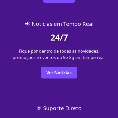
📢 Notícias em Tempo Real
24/7
Fique por dentro de todas as novidades,
promoções e eventos da 5GGg em tempo real!
Ver Notícias
💬 Suporte Direto