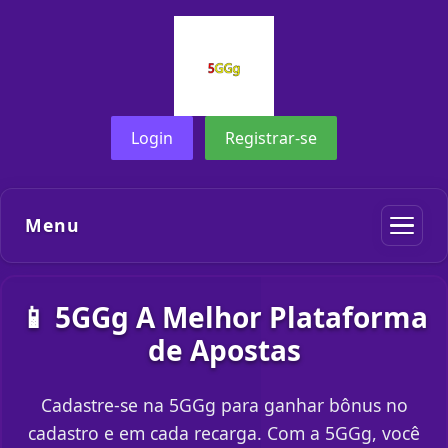
Login
Registrar-se
Menu
📱 5GGg A Melhor Plataforma
de Apostas
Cadastre-se na 5GGg para ganhar bônus no
cadastro e em cada recarga. Com a 5GGg, você