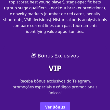
top scorer, best young player), stage-specific bets
(group stage qualifiers, knockout bracket predictions),
e novelty markets (number de red cards, penalty
shootouts, VAR decisions). Historical odds analysis tools
compare current lines com past tournaments
identifying value opportunities.
🎁 Bônus Exclusivos
VIP
Receba bônus exclusivos do Telegram,
promoções especiais e códigos promocionais
únicos!
Ver Bônus