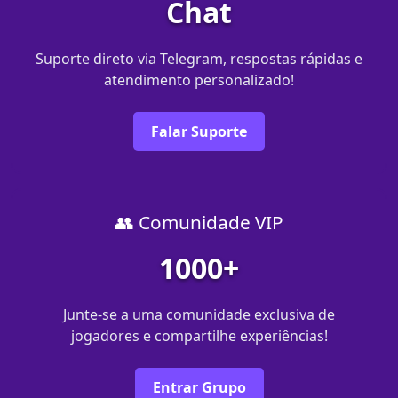
Chat
Suporte direto via Telegram, respostas rápidas e
atendimento personalizado!
Falar Suporte
👥 Comunidade VIP
1000+
Junte-se a uma comunidade exclusiva de
jogadores e compartilhe experiências!
Entrar Grupo