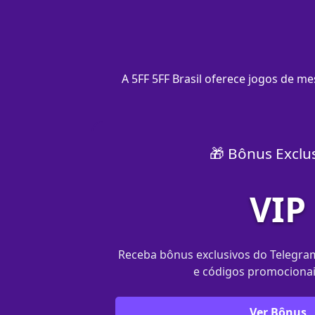
A 5FF 5FF Brasil oferece jogos de m
🎁 Bônus Exclu
VIP
Receba bônus exclusivos do Telegra
e códigos promocionai
Ver Bônus