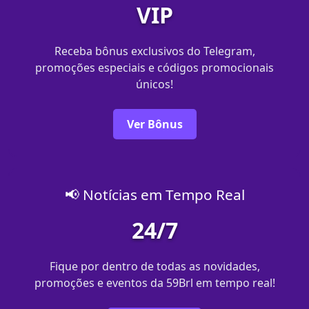
VIP
Receba bônus exclusivos do Telegram,
promoções especiais e códigos promocionais
únicos!
Ver Bônus
📢 Notícias em Tempo Real
24/7
Fique por dentro de todas as novidades,
promoções e eventos da 59Brl em tempo real!