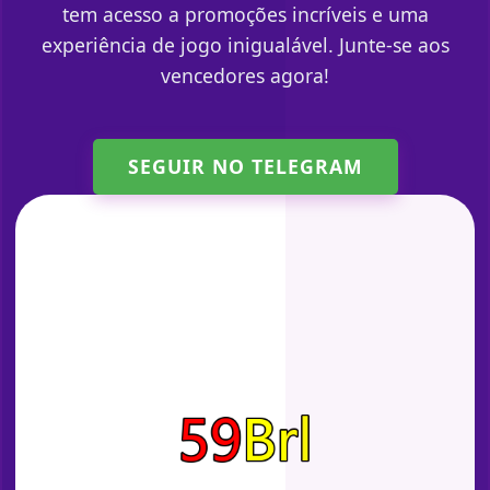
tem acesso a promoções incríveis e uma
experiência de jogo inigualável. Junte-se aos
vencedores agora!
SEGUIR NO TELEGRAM