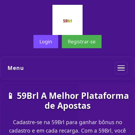
Login
Registrar-se
Menu
📱 59Brl A Melhor Plataforma
de Apostas
Cadastre-se na 59Brl para ganhar bônus no
cadastro e em cada recarga. Com a 59Brl, você