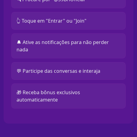
👆 Toque em "Entrar" ou "Join"
🔔 Ative as notificações para não perder
nada
💬 Participe das conversas e interaja
🎁 Receba bônus exclusivos
automaticamente