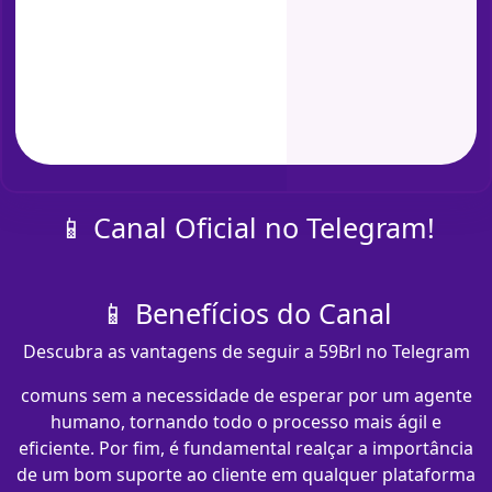
📱 Canal Oficial no Telegram!
📱 Benefícios do Canal
Descubra as vantagens de seguir a 59Brl no Telegram
comuns sem a necessidade de esperar por um agente
humano, tornando todo o processo mais ágil e
eficiente. Por fim, é fundamental realçar a importância
de um bom suporte ao cliente em qualquer plataforma