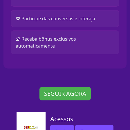
💬 Participe das conversas e interaja
🎁 Receba bônus exclusivos
automaticamente
SEGUIR AGORA
Acessos