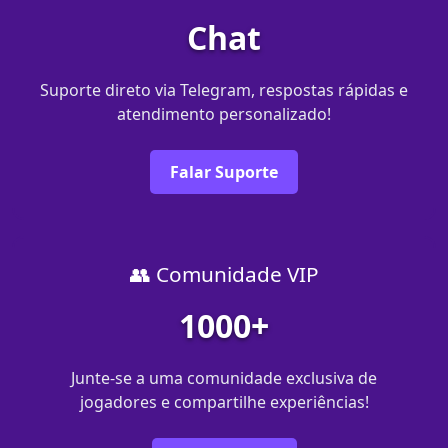
Chat
Suporte direto via Telegram, respostas rápidas e
atendimento personalizado!
Falar Suporte
👥 Comunidade VIP
1000+
Junte-se a uma comunidade exclusiva de
jogadores e compartilhe experiências!