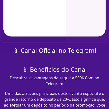
📱 Canal Oficial no Telegram!
📱 Benefícios do Canal
Descubra as vantagens de seguir a 599K.Com no
Telegram
Uma das atrações principais deste evento especial é o
grande retorno de depósito de 20%. Isso significa que,
ao efetuar um depósito no período da promoção, você