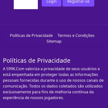
Login
Registrar-se
Políticas de Privacidade
Termos e Condições
Sitemap
Políticas de Privacidade
A 599K.Com valoriza a privacidade de seus usuários e
está empenhada em proteger todas as informações
pessoais fornecidas durante o uso de nossos canais de
comunicação. Todos os dados coletados são utilizados
exclusivamente para fins de melhoria contínua da
experiência de nossos jogadores.