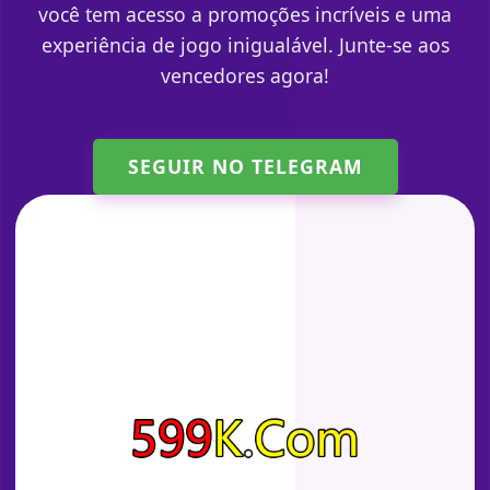
você tem acesso a promoções incríveis e uma
experiência de jogo inigualável. Junte-se aos
vencedores agora!
SEGUIR NO TELEGRAM