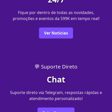
Fique por dentro de todas as novidades,
promoções e eventos da 599K em tempo real!
Ver Notícias
💬 Suporte Direto
Chat
Suporte direto via Telegram, respostas rápidas e
atendimento personalizado!