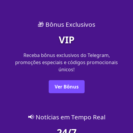
🎁 Bônus Exclusivos
VIP
Receba bônus exclusivos do Telegram,
promoções especiais e códigos promocionais
únicos!
Ver Bônus
📢 Notícias em Tempo Real
24/7