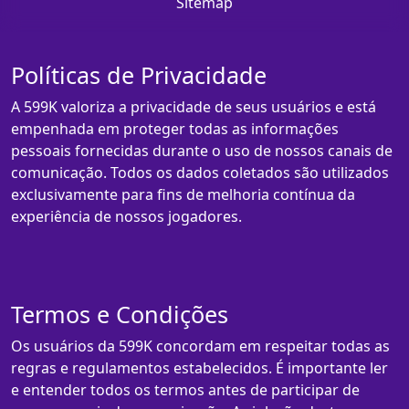
Sitemap
Políticas de Privacidade
A 599K valoriza a privacidade de seus usuários e está
empenhada em proteger todas as informações
pessoais fornecidas durante o uso de nossos canais de
comunicação. Todos os dados coletados são utilizados
exclusivamente para fins de melhoria contínua da
experiência de nossos jogadores.
Termos e Condições
Os usuários da 599K concordam em respeitar todas as
regras e regulamentos estabelecidos. É importante ler
e entender todos os termos antes de participar de