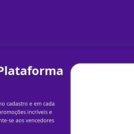
 Plataforma
no cadastro e em cada
promoções incríveis e
unte-se aos vencedores