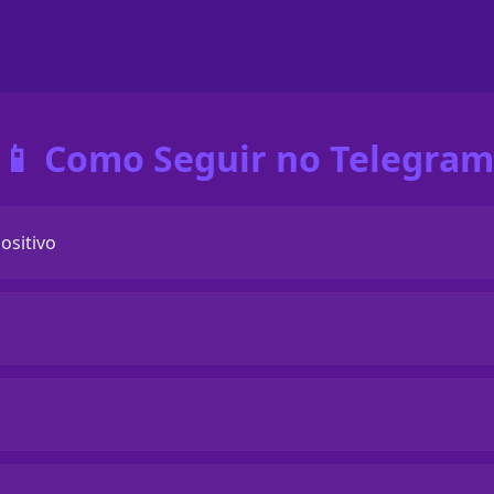
📱 Como Seguir no Telegram
ositivo