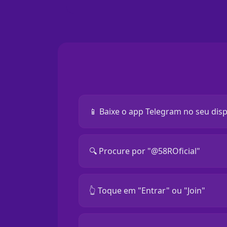
📱 Baixe o app Telegram no seu disp
🔍 Procure por "@58ROficial"
👆 Toque em "Entrar" ou "Join"