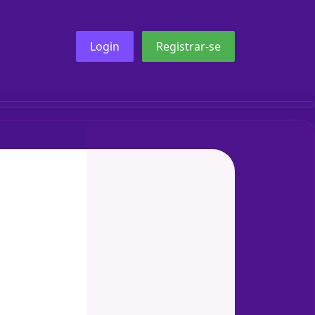
Login
Registrar-se