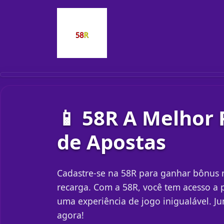
📱 58R A Melhor
de Apostas
Cadastre-se na 58R para ganhar bônus 
recarga. Com a 58R, você tem acesso a 
uma experiência de jogo inigualável. J
agora!