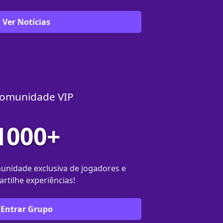
Ver Notícias
Comunidade VIP
1000+
unidade exclusiva de jogadores e
rtilhe experiências!
Entrar Grupo