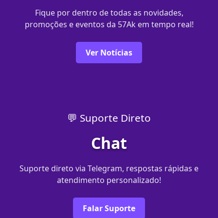
Fique por dentro de todas as novidades,
promoções e eventos da 57Ak em tempo real!
Ver Notícias
💬 Suporte Direto
Chat
Suporte direto via Telegram, respostas rápidas e
atendimento personalizado!
Falar Suporte