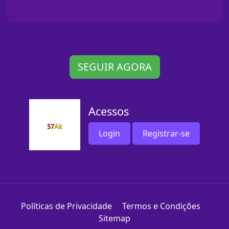
SEGUIR AGORA
Acessos
Login
Registrar-se
Políticas de Privacidade
Termos e Condições
Sitemap