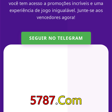
você tem acesso a promoções incríveis e uma
experiência de jogo inigualável. Junte-se aos
vencedores agora!
SEGUIR NO TELEGRAM