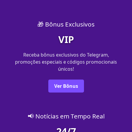
🎁 Bônus Exclusivos
VIP
Receba bônus exclusivos do Telegram,
promoções especiais e códigos promocionais
únicos!
Ver Bônus
📢 Notícias em Tempo Real
24/7