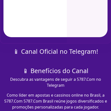
📱 Canal Oficial no Telegram!
📱 Benefícios do Canal
Descubra as vantagens de seguir a 5787.Com no
Telegram
Como líder em apostas e cassinos online no Brasil, a
5787.Com 5787.Com Brasil reúne jogos diversificados e
promoções personalizadas para cada jogador.