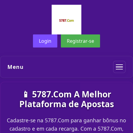
Login
Registrar-se
Menu
📱 5787.Com A Melhor
Plataforma de Apostas
Cadastre-se na 5787.Com para ganhar bônus no
cadastro e em cada recarga. Com a 5787.Com,