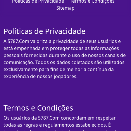
Políticas de Privacidade
Termos e Condições
Sitemap
Políticas de Privacidade
A 5787.Com valoriza a privacidade de seus usuários e
está empenhada em proteger todas as informações
pessoais fornecidas durante o uso de nossos canais de
comunicação. Todos os dados coletados são utilizados
exclusivamente para fins de melhoria contínua da
experiência de nossos jogadores.
Termos e Condições
Os usuários da 5787.Com concordam em respeitar
todas as regras e regulamentos estabelecidos. É