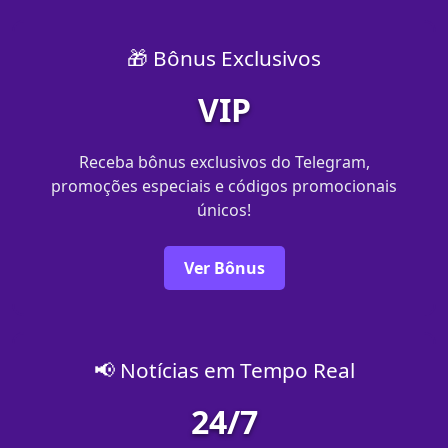
🎁 Bônus Exclusivos
VIP
Receba bônus exclusivos do Telegram,
promoções especiais e códigos promocionais
únicos!
Ver Bônus
📢 Notícias em Tempo Real
24/7