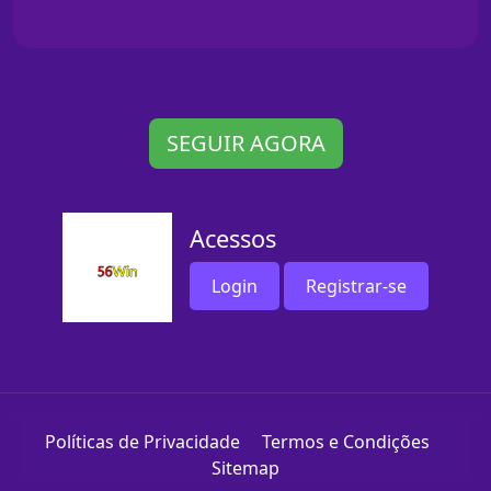
SEGUIR AGORA
Acessos
Login
Registrar-se
Políticas de Privacidade
Termos e Condições
Sitemap