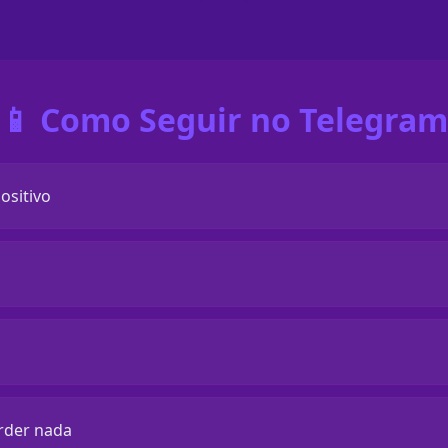
📱 Como Seguir no Telegram
ositivo
erder nada