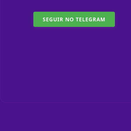
SEGUIR NO TELEGRAM