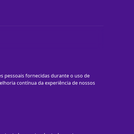
s pessoais fornecidas durante o uso de
elhoria contínua da experiência de nossos