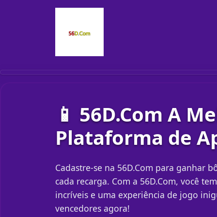
📱 56D.Com A Me
Plataforma de A
Cadastre-se na 56D.Com para ganhar b
cada recarga. Com a 56D.Com, você te
incríveis e uma experiência de jogo inig
vencedores agora!