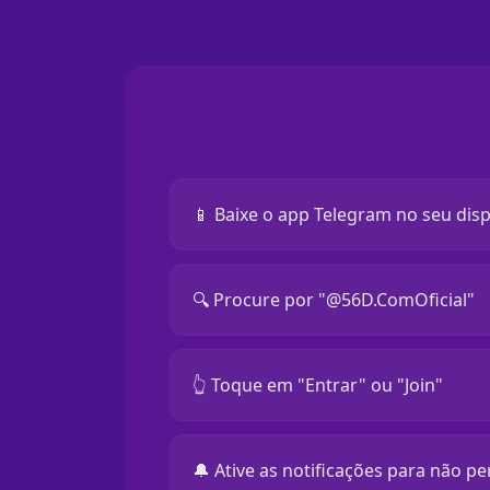
📱 Baixe o app Telegram no seu disp
🔍 Procure por "@56D.ComOficial"
👆 Toque em "Entrar" ou "Join"
🔔 Ative as notificações para não p