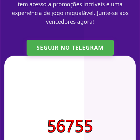
tem acesso a promoções incríveis e uma
experiência de jogo inigualável. Junte-se aos
vencedores agora!
SEGUIR NO TELEGRAM