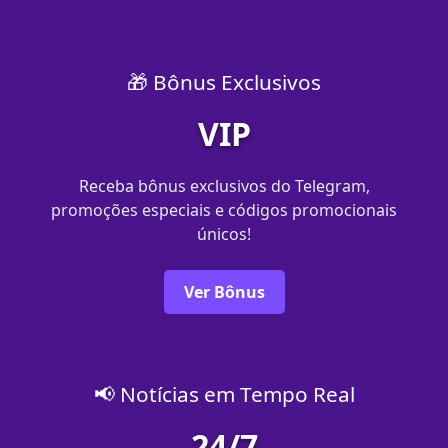
🎁 Bônus Exclusivos
VIP
Receba bônus exclusivos do Telegram,
promoções especiais e códigos promocionais
únicos!
Ver Bônus
📢 Notícias em Tempo Real
24/7