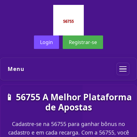
Login
Registrar-se
Menu
📱 56755 A Melhor Plataforma
de Apostas
Cadastre-se na 56755 para ganhar bônus no
cadastro e em cada recarga. Com a 56755, você