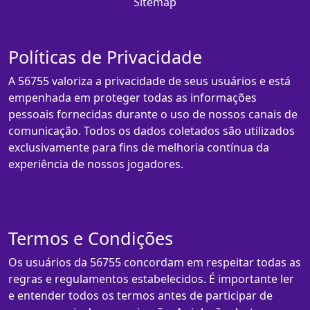
Sitemap
Políticas de Privacidade
A 56755 valoriza a privacidade de seus usuários e está
empenhada em proteger todas as informações
pessoais fornecidas durante o uso de nossos canais de
comunicação. Todos os dados coletados são utilizados
exclusivamente para fins de melhoria contínua da
experiência de nossos jogadores.
Termos e Condições
Os usuários da 56755 concordam em respeitar todas as
regras e regulamentos estabelecidos. É importante ler
e entender todos os termos antes de participar de