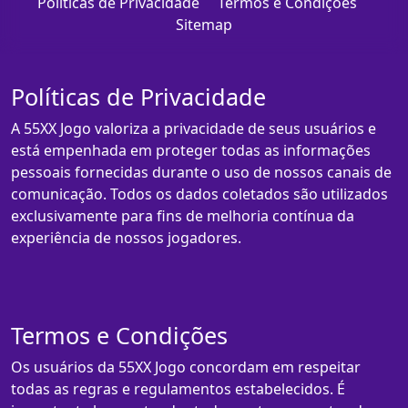
Políticas de Privacidade
Termos e Condições
Sitemap
Políticas de Privacidade
A 55XX Jogo valoriza a privacidade de seus usuários e
está empenhada em proteger todas as informações
pessoais fornecidas durante o uso de nossos canais de
comunicação. Todos os dados coletados são utilizados
exclusivamente para fins de melhoria contínua da
experiência de nossos jogadores.
Termos e Condições
Os usuários da 55XX Jogo concordam em respeitar
todas as regras e regulamentos estabelecidos. É