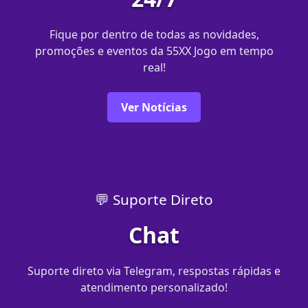
Fique por dentro de todas as novidades,
promoções e eventos da 55XX Jogo em tempo
real!
Ver Notícias
💬 Suporte Direto
Chat
Suporte direto via Telegram, respostas rápidas e
atendimento personalizado!