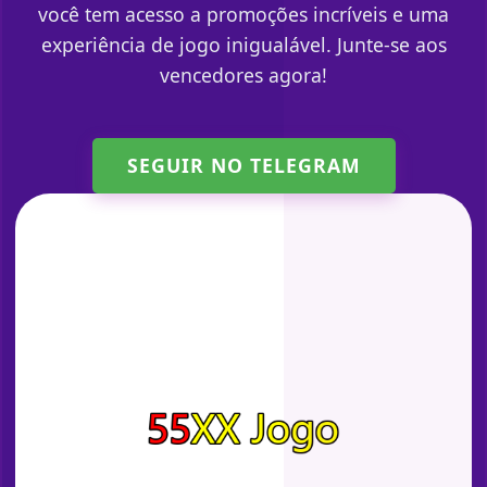
você tem acesso a promoções incríveis e uma
experiência de jogo inigualável. Junte-se aos
vencedores agora!
SEGUIR NO TELEGRAM