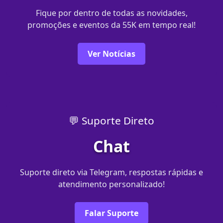
Fique por dentro de todas as novidades,
promoções e eventos da 55K em tempo real!
Ver Notícias
💬 Suporte Direto
Chat
Suporte direto via Telegram, respostas rápidas e
atendimento personalizado!
Falar Suporte