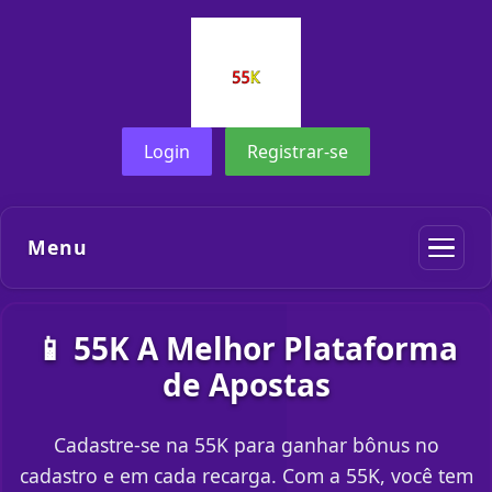
Login
Registrar-se
Menu
📱 55K A Melhor Plataforma
de Apostas
Cadastre-se na 55K para ganhar bônus no
cadastro e em cada recarga. Com a 55K, você tem