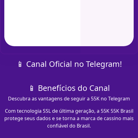
📱 Canal Oficial no Telegram!
📱 Benefícios do Canal
Descubra as vantagens de seguir a 55K no Telegram
Com tecnologia SSL de última geração, a 55K 55K Brasil
protege seus dados e se torna a marca de cassino mais
confiável do Brasil.