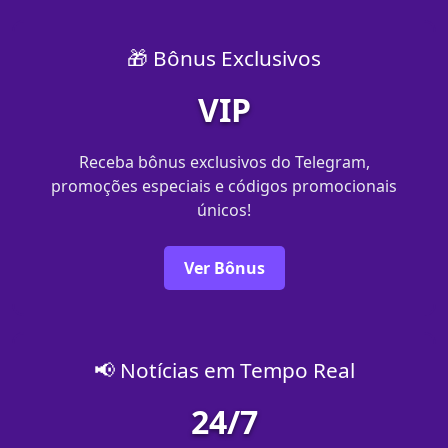
🎁 Bônus Exclusivos
VIP
Receba bônus exclusivos do Telegram,
promoções especiais e códigos promocionais
únicos!
Ver Bônus
📢 Notícias em Tempo Real
24/7