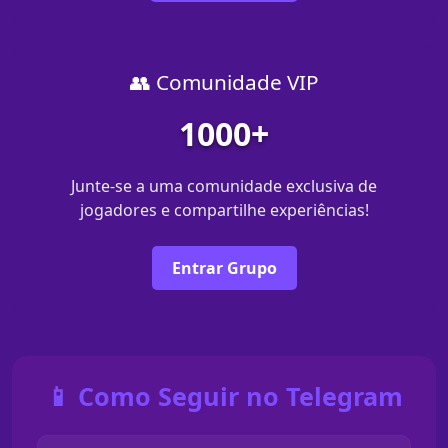
👥 Comunidade VIP
1000+
Junte-se a uma comunidade exclusiva de
jogadores e compartilhe experiências!
Entrar Grupo
📱 Como Seguir no Telegram