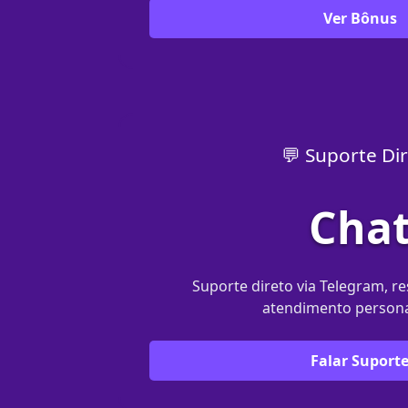
Ver Bônus
💬 Suporte Di
Cha
Suporte direto via Telegram, r
atendimento persona
Falar Suport