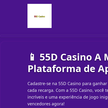
📱 55D Casino A 
Plataforma de A
Cadastre-se na 55D Casino para ganhar
cada recarga. Com a 55D Casino, você 
incríveis e uma experiência de jogo inig
vencedores agora!