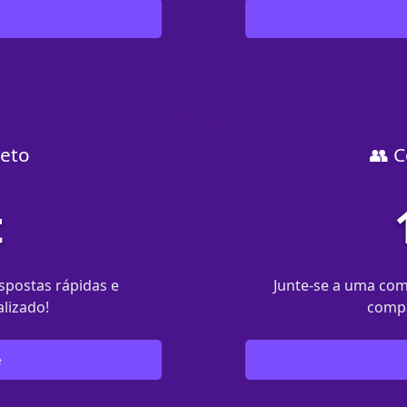
reto
👥 
t
espostas rápidas e
Junte-se a uma com
lizado!
compa
e