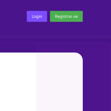
Login
Registrar-se