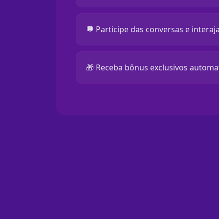
💬 Participe das conversas e interaj
🎁 Receba bônus exclusivos autom