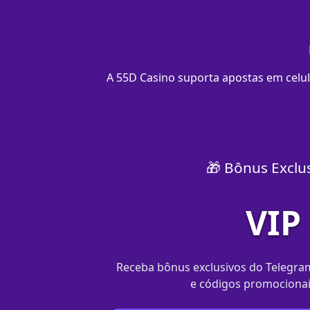
A 55D Casino suporta apostas em celul
🎁 Bônus Exclu
VIP
Receba bônus exclusivos do Telegra
e códigos promocionai