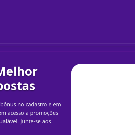
Melhor
postas
 bônus no cadastro e em
tem acesso a promoções
ualável. Junte-se aos