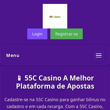
Login
Registrar-se
Menu
📱 55C Casino A Melhor
Plataforma de Apostas
Cadastre-se na 55C Casino para ganhar bônus no
cadastro e em cada recarga. Com a 55C Casino,