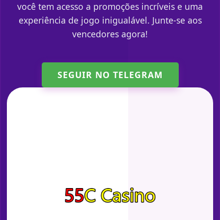
você tem acesso a promoções incríveis e uma
experiência de jogo inigualável. Junte-se aos
vencedores agora!
SEGUIR NO TELEGRAM