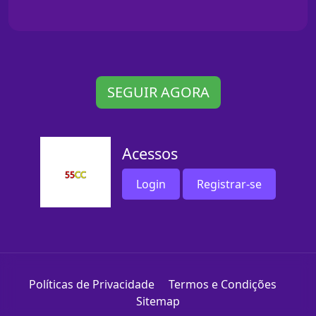
SEGUIR AGORA
Acessos
Login
Registrar-se
Políticas de Privacidade
Termos e Condições
Sitemap