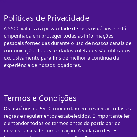
Políticas de Privacidade
A 55CC valoriza a privacidade de seus usuários e está
empenhada em proteger todas as informações
pessoais fornecidas durante o uso de nossos canais de
comunicação. Todos os dados coletados são utilizados
exclusivamente para fins de melhoria contínua da
experiência de nossos jogadores.
Termos e Condições
Os usuários da 55CC concordam em respeitar todas as
regras e regulamentos estabelecidos. É importante ler
e entender todos os termos antes de participar de
nossos canais de comunicação. A violação destes