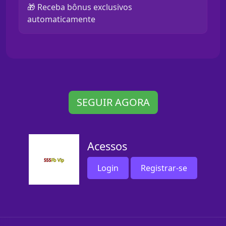
🎁 Receba bônus exclusivos
automaticamente
SEGUIR AGORA
Acessos
Login
Registrar-se