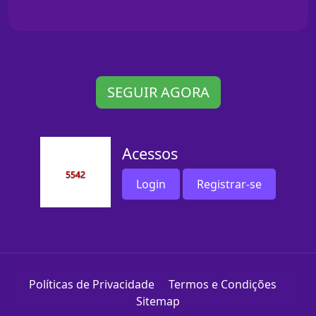
SEGUIR AGORA
Acessos
Login
Registrar-se
Políticas de Privacidade
Termos e Condições
Sitemap