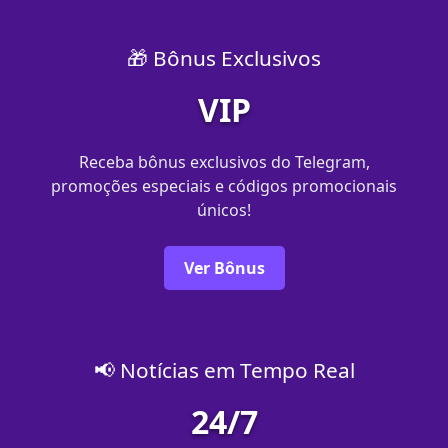
🎁 Bônus Exclusivos
VIP
Receba bônus exclusivos do Telegram,
promoções especiais e códigos promocionais
únicos!
Ver Bônus
📢 Notícias em Tempo Real
24/7