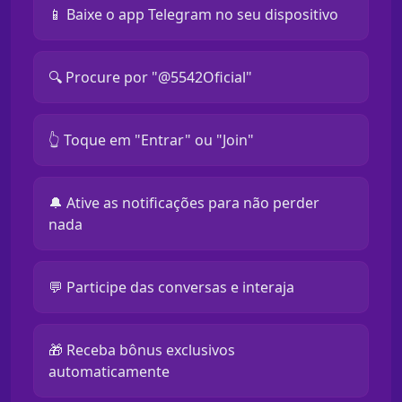
📱 Baixe o app Telegram no seu dispositivo
🔍 Procure por "@5542Oficial"
👆 Toque em "Entrar" ou "Join"
🔔 Ative as notificações para não perder
nada
💬 Participe das conversas e interaja
🎁 Receba bônus exclusivos
automaticamente