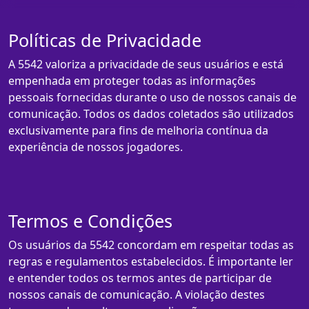
Políticas de Privacidade
A 5542 valoriza a privacidade de seus usuários e está
empenhada em proteger todas as informações
pessoais fornecidas durante o uso de nossos canais de
comunicação. Todos os dados coletados são utilizados
exclusivamente para fins de melhoria contínua da
experiência de nossos jogadores.
Termos e Condições
Os usuários da 5542 concordam em respeitar todas as
regras e regulamentos estabelecidos. É importante ler
e entender todos os termos antes de participar de
nossos canais de comunicação. A violação destes