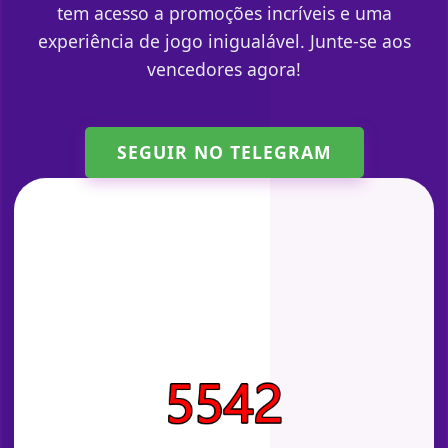
tem acesso a promoções incríveis e uma
experiência de jogo inigualável. Junte-se aos
vencedores agora!
SEGUIR NO TELEGRAM